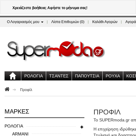
Χρειάζεστε βοήθεια; Αφήστε το μήνυμα σας!
Ο Λογαριασμός μου
Λίστα Επιθυμιών (0)
Καλάθι Αγορών
Αγορά
ΡΟΛΟΓΙΑ
ΤΣΑΝΤΕΣ
ΠΑΠΟΥΤΣΙΑ
ΡΟΥΧΑ
ΚΟΣ
Προφίλ
ΜΆΡΚΕΣ
ΠΡΟΦΊΛ
Το SUPERmoda.gr αποτ
ΡΟΛΟΓΙΑ
Η επιχείρηση ιδρύθηκ
ARMANI
Στυλιανό και δραστηρ