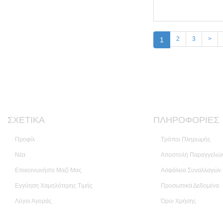
2
3
>
1
ΣΧΕΤΙΚΆ
ΠΛΗΡΟΦΟΡΊΕΣ
Προφίλ
Τρόποι Πληρωμής
Νέα
Αποστολή Παραγγελιώ
Επικοινωνήστε Μαζί Μας
Ασφάλεια Συναλλαγών
Εγγύηση Χαμηλότερης Τιμής
Προσωπικά Δεδομένα
Λόγοι Αγοράς
Όροι Χρήσης