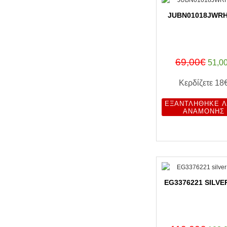
JUBN01018JWRH
69,00€
51,0
Κερδίζετε
18
ΕΞΑΝΤΛΉΘΗΚΕ Λ
ΑΝΑΜΟΝΉΣ
EG3376221 SILVE