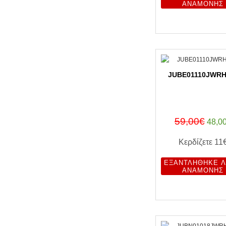
ΑΝΑΜΟΝΉΣ
JUBE01110JWRH
59,00€
48,0
Κερδίζετε
11
ΕΞΑΝΤΛΉΘΗΚΕ Λ
ΑΝΑΜΟΝΉΣ