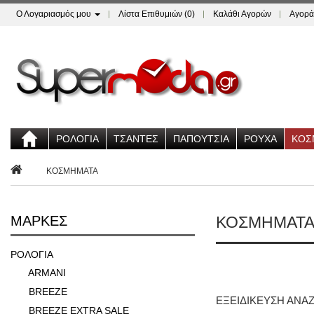
Ο Λογαριασμός μου
Λίστα Επιθυμιών (0)
Καλάθι Αγορών
Αγορά
ΡΟΛΟΓΙΑ
ΤΣΑΝΤΕΣ
ΠΑΠΟΥΤΣΙΑ
ΡΟΥΧΑ
ΚΟΣ
ΚΟΣΜΗΜΑΤΑ
ΜΆΡΚΕΣ
ΚΟΣΜΗΜΑΤ
ΡΟΛΟΓΙΑ
ARMANI
BREEZE
ΕΞΕΙΔΊΚΕΥΣΗ ΑΝΑ
BREEZE EXTRA SALE