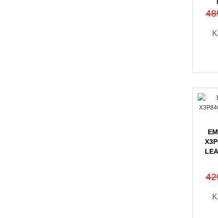
48
Κ
EM
X3P
LE
42
Κ