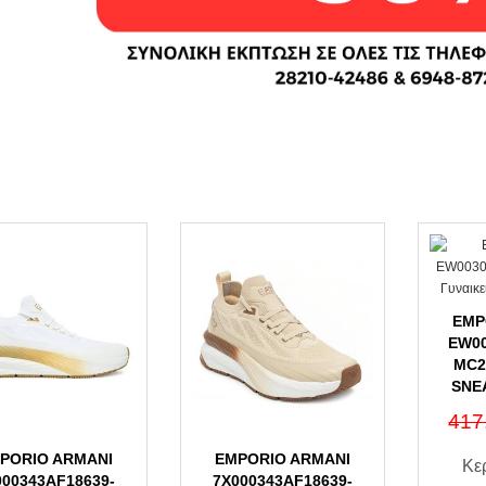
EMP
EW00
MC2
SNE
417
PORIO ARMANI
EMPORIO ARMANI
Κε
000343AF18639-
7X000343AF18639-