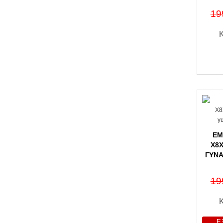
19
EM
X8X
ΓΥΝΑ
19
Ε