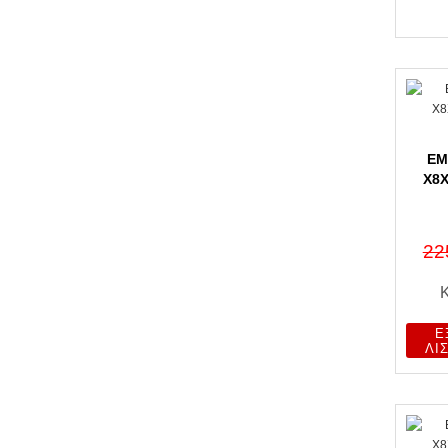
EM
X8X
22
Ε
ΛΊ