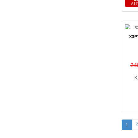
ΛΊ
X3P
24
Κ
2
1