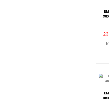
EM
X8X
23
Κ
EM
X8X