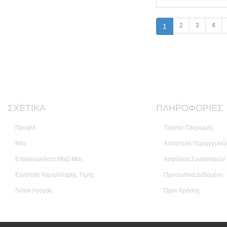
2
3
4
1
ΣΧΕΤΙΚΆ
ΠΛΗΡΟΦΟΡΊΕΣ
Προφίλ
Τρόποι Πληρωμής
Νέα
Αποστολή Παραγγελιώ
Επικοινωνήστε Μαζί Μας
Ασφάλεια Συναλλαγών
Εγγύηση Χαμηλότερης Τιμής
Προσωπικά Δεδομένα
Λόγοι Αγοράς
Όροι Χρήσης