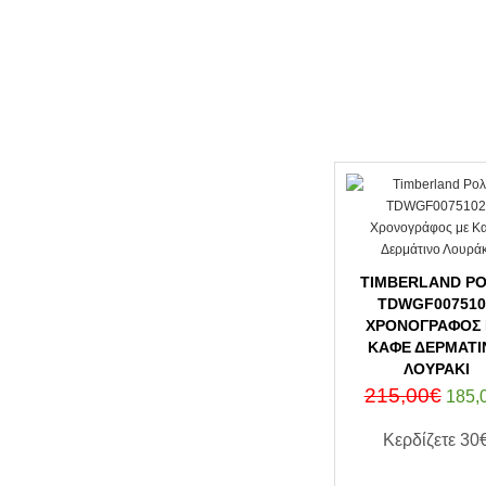
TIMBERLAND ΡΟ
TDWGF007510
ΧΡΟΝΟΓΡΆΦΟΣ
ΚΑΦΈ ΔΕΡΜΆΤΙ
ΛΟΥΡΆΚΙ
215,00€
185,
Κερδίζετε
30