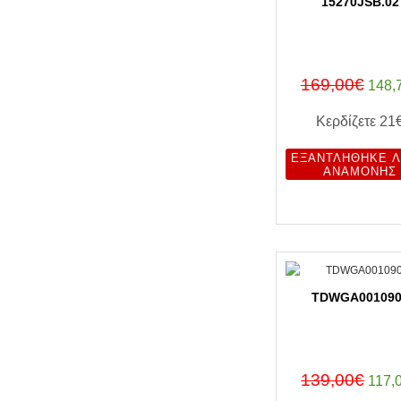
15270JSB.02
169,00€
148,
Κερδίζετε
21
ΕΞΑΝΤΛΉΘΗΚΕ Λ
ΑΝΑΜΟΝΉΣ
TDWGA001090
139,00€
117,