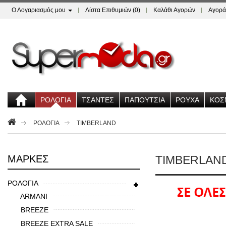
Ο Λογαριασμός μου
Λίστα Επιθυμιών (0)
Καλάθι Αγορών
Αγορά
ΡΟΛΟΓΙΑ
ΤΣΑΝΤΕΣ
ΠΑΠΟΥΤΣΙΑ
ΡΟΥΧΑ
ΚΟΣ
ΡΟΛΟΓΙΑ
TIMBERLAND
ΜΆΡΚΕΣ
TIMBERLAN
ΡΟΛΟΓΙΑ
ARMANI
BREEZE
BREEZE EXTRA SALE