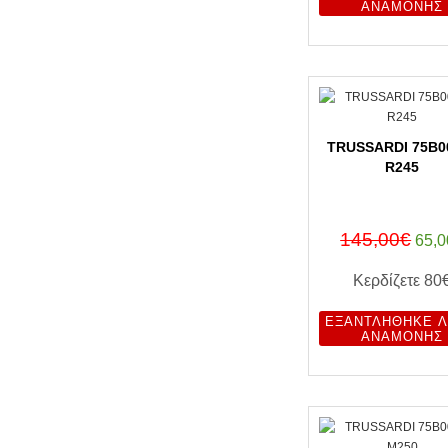
ΑΝΑΜΟΝΉΣ
TRUSSARDI 75B0
R245
145,00€
65,0
Κερδίζετε
80
ΕΞΑΝΤΛΉΘΗΚΕ Λ
ΑΝΑΜΟΝΉΣ