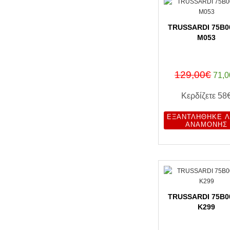
TRUSSARDI 75B0
M053
129,00€
71,0
Κερδίζετε
58
ΕΞΑΝΤΛΉΘΗΚΕ Λ
ΑΝΑΜΟΝΉΣ
TRUSSARDI 75B0
K299