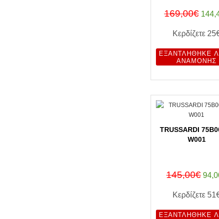
169,00€
144,
Κερδίζετε
25
ΕΞΑΝΤΛΉΘΗΚΕ Λ
ΑΝΑΜΟΝΉΣ
TRUSSARDI 75B0
W001
145,00€
94,0
Κερδίζετε
51
ΕΞΑΝΤΛΉΘΗΚΕ Λ