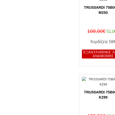
TRUSSARDI 75B0
M250
109,00€
51,0
Κερδίζετε
58
ΕΞΑΝΤΛΉΘΗΚΕ Λ
ΑΝΑΜΟΝΉΣ
TRUSSARDI 75B0
K299