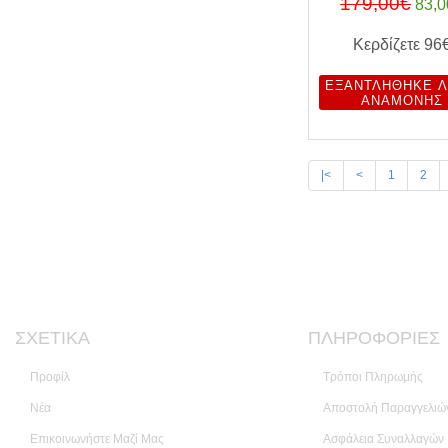
179,00€
83,0
Κερδίζετε
96
ΕΞΑΝΤΛΉΘΗΚΕ Λ
ΑΝΑΜΟΝΉΣ
|<
<
1
2
ΣΧΕΤΙΚΆ
ΠΛΗΡΟΦΟΡΊΕΣ
Προφίλ
Τρόποι Πληρωμής
Νέα
Αποστολή Παραγγελιώ
Επικοινωνήστε Μαζί Μας
Ασφάλεια Συναλλαγών