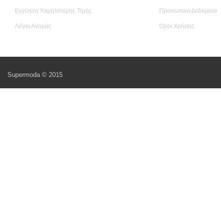
Εγγύηση Χαμηλότερης Τιμής
Προσωπικά Δεδομένα
Λόγοι Αγοράς
Όροι Χρήσης
Supermoda © 2015