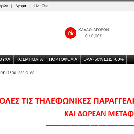
γορών
Αγορά
Live Chat
ΚΑΛΆΘΙ ΑΓΟΡΏΝ
0 / 0,00€
ΟΥΧΑ
ΚΟΣΜΗΜΑΤΑ
ΠΟΡΤΟΦΟΛΙΑ
ΟΛΑ -50% ΕΩΣ -80%
RDI 75B01239 O188